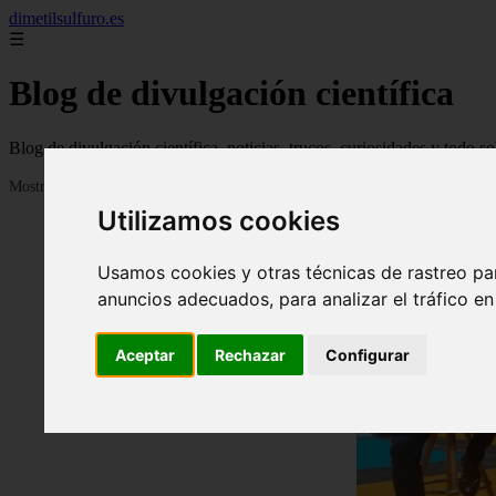
dimetilsulfuro.es
☰
Blog de divulgación científica
Blog de divulgación científica, noticias, trucos, curiosidades y todo so
Mostrando 1 - 24 de 907 artículos
Utilizamos cookies
Usamos cookies y otras técnicas de rastreo pa
anuncios adecuados, para analizar el tráfico e
Aceptar
Rechazar
Configurar
❮