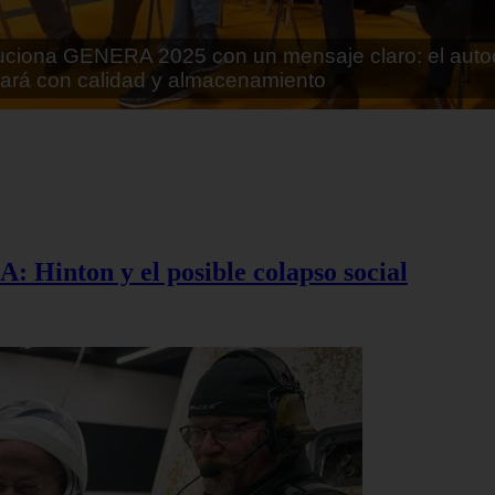
rán lo que parecía imposible: Utilizarán moléculas 
 alimentos
A: Hinton y el posible colapso social