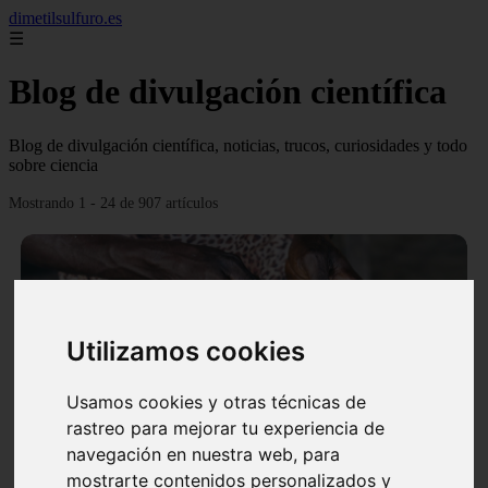
dimetilsulfuro.es
☰
Blog de divulgación científica
Blog de divulgación científica, noticias, trucos, curiosidades y todo
sobre ciencia
Mostrando 1 - 24 de 907 artículos
Utilizamos cookies
❮
❯
Usamos cookies y otras técnicas de
rastreo para mejorar tu experiencia de
navegación en nuestra web, para
En África harán lo que parecía imposible: Utilizarán
mostrarte contenidos personalizados y
moléculas de agua para cocinar sus alimentos