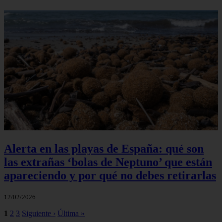
Alerta en las playas de España: qué son
las extrañas ‘bolas de Neptuno’ que están
apareciendo y por qué no debes retirarlas
12/02/2026
1
2
3
Siguiente ›
Última »