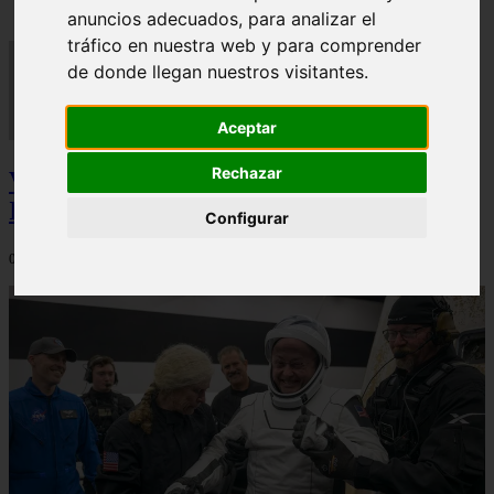
anuncios adecuados, para analizar el
tráfico en nuestra web y para comprender
de donde llegan nuestros visitantes.
Aceptar
Rechazar
Video Advertencias desde la cúspide de la
IA: Hinton y el posible colapso social
Configurar
06/03/2026