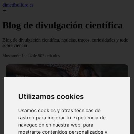
dimetilsulfuro.es
☰
Blog de divulgación científica
Blog de divulgación científica, noticias, trucos, curiosidades y todo
sobre ciencia
Mostrando 1 - 24 de 907 artículos
Utilizamos cookies
❮
❯
Usamos cookies y otras técnicas de
rastreo para mejorar tu experiencia de
navegación en nuestra web, para
En África harán lo que parecía imposible: Utilizarán
mostrarte contenidos personalizados y
moléculas de agua para cocinar sus alimentos