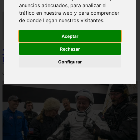
anuncios adecuados, para analizar el
tráfico en nuestra web y para comprender
de donde llegan nuestros visitantes.
Aceptar
Rechazar
Video Advertencias desde la cúspide de la
IA: Hinton y el posible colapso social
Configurar
06/03/2026