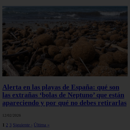
Alerta en las playas de España: qué son
las extrañas ‘bolas de Neptuno’ que están
apareciendo y por qué no debes retirarlas
12/02/2026
1
2
3
Siguiente ›
Última »