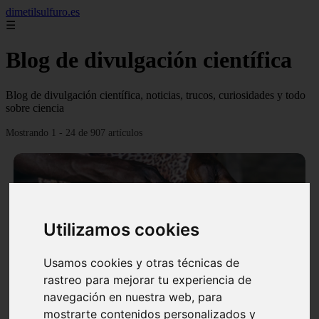
dimetilsulfuro.es
☰
Blog de divulgación científica
Blog de divulgación científica, noticias, trucos, curiosidades y todo
sobre ciencia
Mostrando 1 - 24 de 907 artículos
Utilizamos cookies
❮
❯
Usamos cookies y otras técnicas de
rastreo para mejorar tu experiencia de
navegación en nuestra web, para
En África harán lo que parecía imposible: Utilizarán
mostrarte contenidos personalizados y
moléculas de agua para cocinar sus alimentos