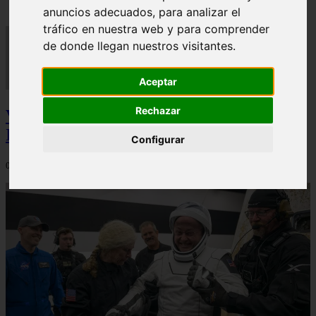
anuncios adecuados, para analizar el
tráfico en nuestra web y para comprender
de donde llegan nuestros visitantes.
Aceptar
Rechazar
Video Advertencias desde la cúspide de la
IA: Hinton y el posible colapso social
Configurar
06/03/2026