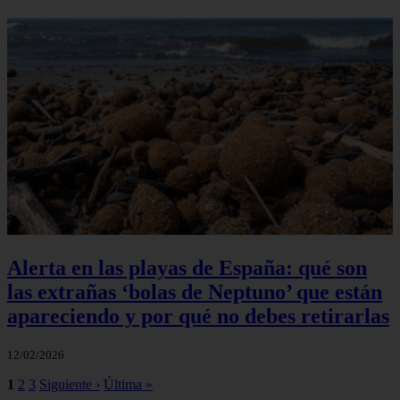
Alerta en las playas de España: qué son
las extrañas ‘bolas de Neptuno’ que están
apareciendo y por qué no debes retirarlas
12/02/2026
1
2
3
Siguiente ›
Última »