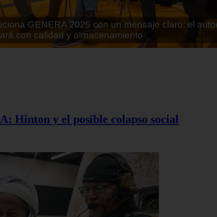
rán lo que parecía imposible: Utilizarán moléculas 
 alimentos
A: Hinton y el posible colapso social