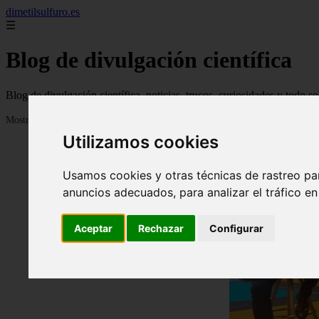
dimetilsulfuro.es
☰
Blog de divulgación científica
Blog de divulgación científica, noticias, trucos, curiosidades y todo so
Mostrando 1 - 24 de 907 artículos
Utilizamos cookies
Usamos cookies y otras técnicas de rastreo pa
anuncios adecuados, para analizar el tráfico e
Aceptar
Rechazar
Configurar
❮