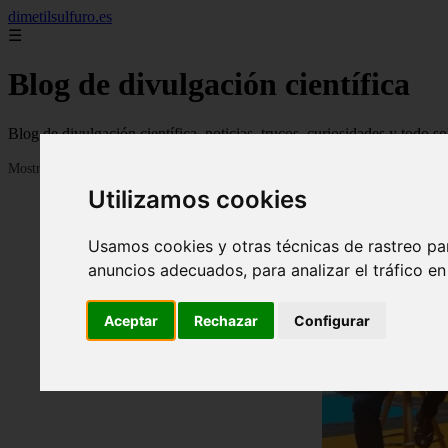
dimetilsulfuro.es
☰
Blog de divulgación científica
Blog de divulgación científica, noticias, trucos, curiosidades y todo so
Mostrando 1 - 24 de 907 artículos
Utilizamos cookies
Usamos cookies y otras técnicas de rastreo pa
anuncios adecuados, para analizar el tráfico e
Aceptar
Rechazar
Configurar
❮