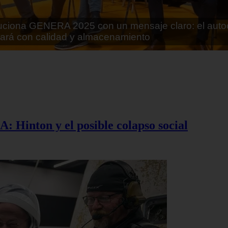
rán lo que parecía imposible: Utilizarán moléculas 
 alimentos
A: Hinton y el posible colapso social