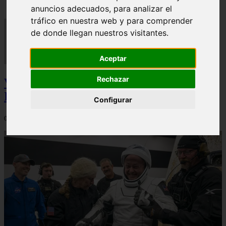
anuncios adecuados, para analizar el
tráfico en nuestra web y para comprender
de donde llegan nuestros visitantes.
Aceptar
Rechazar
Video Advertencias desde la cúspide de la
IA: Hinton y el posible colapso social
Configurar
06/03/2026