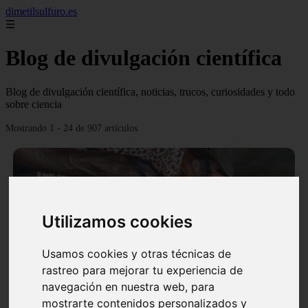
dimetilsulfuro.es
☰
Blog de divulgación científica
Blog de divulgación científica, noticias, trucos, curiosidades y todo
sobre ciencia
Mostrando 1 - 24 de 907 artículos
Utilizamos cookies
❮
❯
Usamos cookies y otras técnicas de
rastreo para mejorar tu experiencia de
navegación en nuestra web, para
En África harán lo que parecía imposible: Utilizarán
mostrarte contenidos personalizados y
moléculas de agua para cocinar sus alimentos