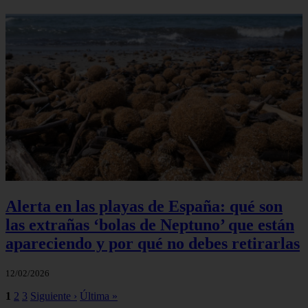
Alerta en las playas de España: qué son
las extrañas ‘bolas de Neptuno’ que están
apareciendo y por qué no debes retirarlas
12/02/2026
1
2
3
Siguiente ›
Última »