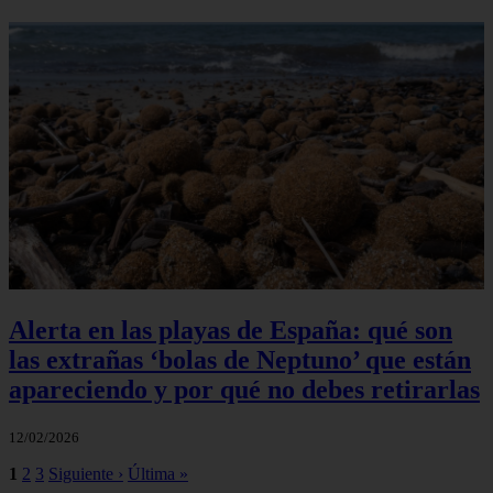
Alerta en las playas de España: qué son
las extrañas ‘bolas de Neptuno’ que están
apareciendo y por qué no debes retirarlas
12/02/2026
1
2
3
Siguiente ›
Última »