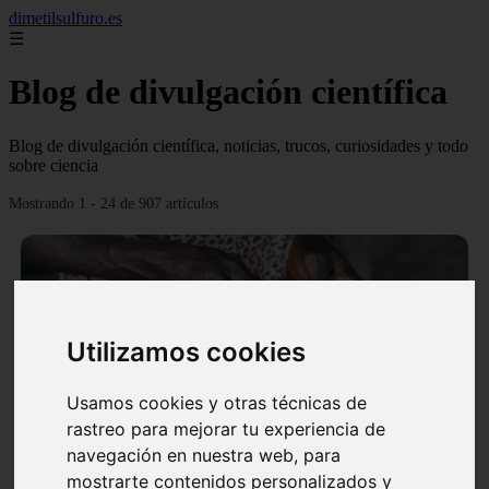
dimetilsulfuro.es
☰
Blog de divulgación científica
Blog de divulgación científica, noticias, trucos, curiosidades y todo
sobre ciencia
Mostrando 1 - 24 de 907 artículos
Utilizamos cookies
❮
❯
Usamos cookies y otras técnicas de
rastreo para mejorar tu experiencia de
navegación en nuestra web, para
En África harán lo que parecía imposible: Utilizarán
mostrarte contenidos personalizados y
moléculas de agua para cocinar sus alimentos