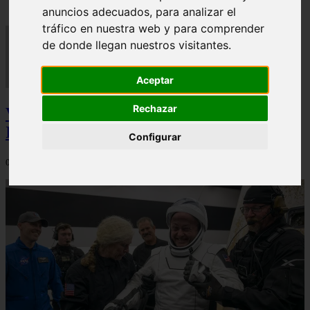
anuncios adecuados, para analizar el
tráfico en nuestra web y para comprender
de donde llegan nuestros visitantes.
Aceptar
Rechazar
Video Advertencias desde la cúspide de la
IA: Hinton y el posible colapso social
Configurar
06/03/2026