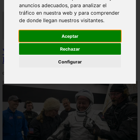
anuncios adecuados, para analizar el
tráfico en nuestra web y para comprender
de donde llegan nuestros visitantes.
Aceptar
Rechazar
Video Advertencias desde la cúspide de la
IA: Hinton y el posible colapso social
Configurar
06/03/2026