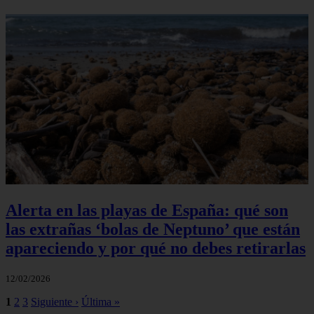
Alerta en las playas de España: qué son
las extrañas ‘bolas de Neptuno’ que están
apareciendo y por qué no debes retirarlas
12/02/2026
1
2
3
Siguiente ›
Última »