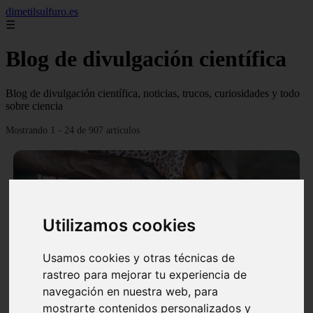
dimetilsulfuro.es
☰
Blog de divulgación científica
Blog de divulgación científica, noticias, trucos, curiosidades y todo
sobre ciencia
Mostrando 1 - 24 de 907 artículos
Utilizamos cookies
❮
❯
Usamos cookies y otras técnicas de
rastreo para mejorar tu experiencia de
navegación en nuestra web, para
En África harán lo que parecía imposible: Utilizarán
mostrarte contenidos personalizados y
moléculas de agua para cocinar sus alimentos