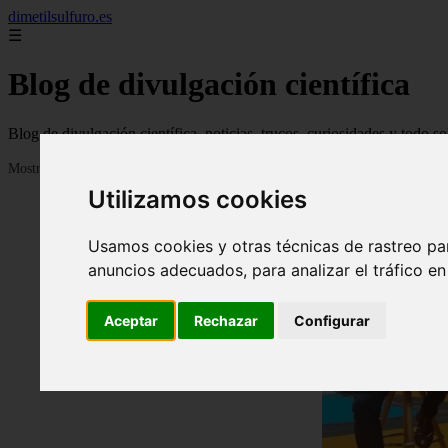
dimetilsulfuro.es
☰
Blog de divulgación científica
Blog de divulgación científica, noticias, trucos, curiosidades y todo so
Mostrando 1 - 24 de 907 artículos
Utilizamos cookies
Usamos cookies y otras técnicas de rastreo pa
anuncios adecuados, para analizar el tráfico e
Aceptar
Rechazar
Configurar
❮