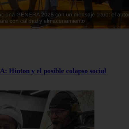
rán lo que parecía imposible: Utilizarán moléculas 
 alimentos
A: Hinton y el posible colapso social