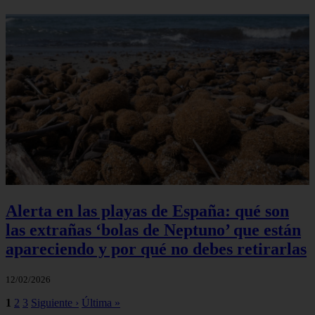
Alerta en las playas de España: qué son
las extrañas ‘bolas de Neptuno’ que están
apareciendo y por qué no debes retirarlas
12/02/2026
1
2
3
Siguiente ›
Última »