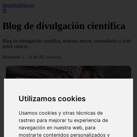
dimetilsulfuro.es
☰
Blog de divulgación científica
Blog de divulgación científica, noticias, trucos, curiosidades y todo
sobre ciencia
Mostrando 1 - 24 de 907 artículos
Utilizamos cookies
❮
❯
Usamos cookies y otras técnicas de
rastreo para mejorar tu experiencia de
navegación en nuestra web, para
En África harán lo que parecía imposible: Utilizarán
mostrarte contenidos personalizados y
moléculas de agua para cocinar sus alimentos