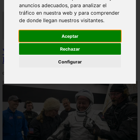
anuncios adecuados, para analizar el
tráfico en nuestra web y para comprender
de donde llegan nuestros visitantes.
Aceptar
Rechazar
Video Advertencias desde la cúspide de la
IA: Hinton y el posible colapso social
Configurar
06/03/2026