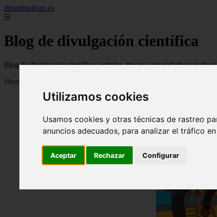
dimetilsulfuro.es
☰
Blog de divulgación científica
Blog de divulgación científica, noticias, trucos, curiosidades y todo so
Mostrando 1 - 24 de 907 artículos
Utilizamos cookies
Usamos cookies y otras técnicas de rastreo pa
anuncios adecuados, para analizar el tráfico e
Aceptar
Rechazar
Configurar
❮