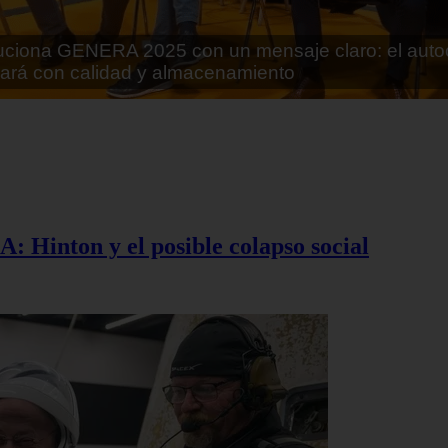
rán lo que parecía imposible: Utilizarán moléculas 
 alimentos
A: Hinton y el posible colapso social