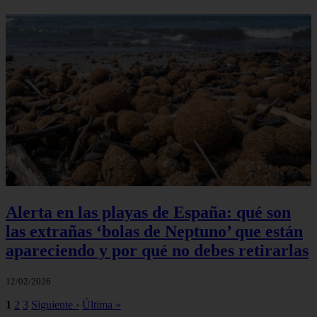
Alerta en las playas de España: qué son
las extrañas ‘bolas de Neptuno’ que están
apareciendo y por qué no debes retirarlas
12/02/2026
1
2
3
Siguiente ›
Última »