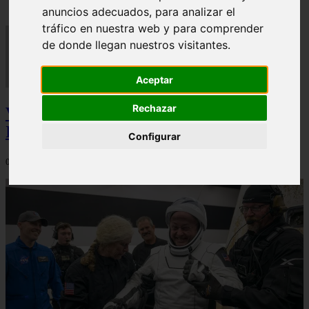
anuncios adecuados, para analizar el
tráfico en nuestra web y para comprender
de donde llegan nuestros visitantes.
Aceptar
Rechazar
Video Advertencias desde la cúspide de la
IA: Hinton y el posible colapso social
Configurar
06/03/2026