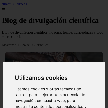
dimetilsulfuro.es
☰
Blog de divulgación científica
Blog de divulgación científica, noticias, trucos, curiosidades y todo
sobre ciencia
Mostrando 1 - 24 de 907 artículos
Utilizamos cookies
❮
❯
Usamos cookies y otras técnicas de
rastreo para mejorar tu experiencia de
navegación en nuestra web, para
En África harán lo que parecía imposible: Utilizarán
mostrarte contenidos personalizados y
moléculas de agua para cocinar sus alimentos