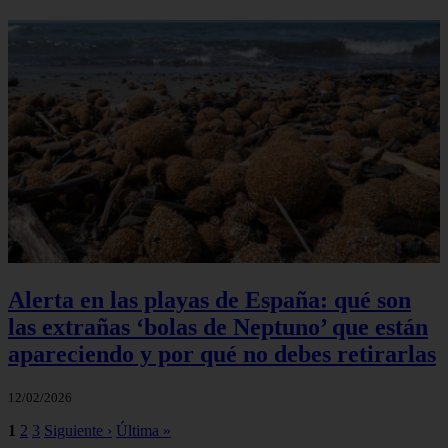
Alerta en las playas de España: qué son
las extrañas ‘bolas de Neptuno’ que están
apareciendo y por qué no debes retirarlas
12/02/2026
1
2
3
Siguiente ›
Última »