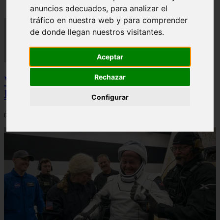
anuncios adecuados, para analizar el
tráfico en nuestra web y para comprender
de donde llegan nuestros visitantes.
Aceptar
Rechazar
Video Advertencias desde la cúspide de la
IA: Hinton y el posible colapso social
Configurar
06/03/2026