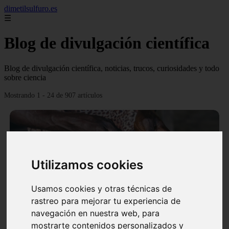
dimetilsulfuro.es
☰
Blog de divulgación científica
Blog de divulgación científica, noticias, trucos, curiosidades y todo
sobre ciencia
Mostrando 1 - 24 de 907 artículos
Utilizamos cookies
❮
❯
Usamos cookies y otras técnicas de
rastreo para mejorar tu experiencia de
navegación en nuestra web, para
En África harán lo que parecía imposible: Utilizarán
mostrarte contenidos personalizados y
moléculas de agua para cocinar sus alimentos