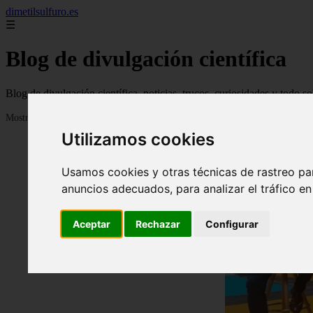
dimetilsulfuro.es
☰
Blog de divulgación científica
Blog de divulgación científica, noticias, trucos, curiosidades y todo so
Mostrando 1 - 24 de 907 artículos
Utilizamos cookies
Usamos cookies y otras técnicas de rastreo pa
anuncios adecuados, para analizar el tráfico e
Aceptar
Rechazar
Configurar
❮