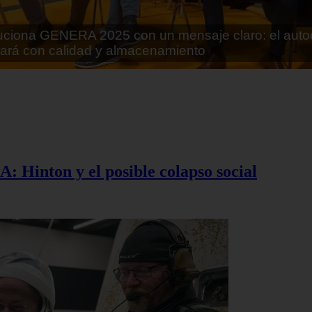
rán lo que parecía imposible: Utilizarán moléculas 
 alimentos
A: Hinton y el posible colapso social