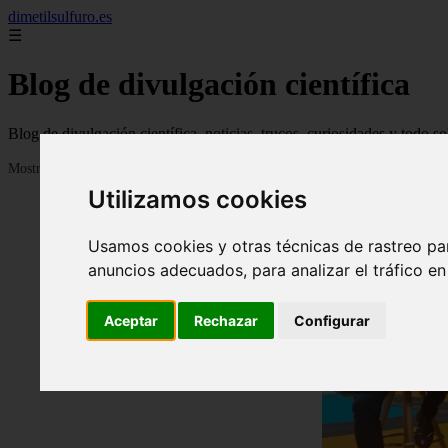
dimetilsulfuro.es
☰
Blog de divulgación científica
Blog de divulgación científica, noticias, trucos, curiosidades y todo so
Mostrando 1 - 24 de 907 artículos
Utilizamos cookies
Usamos cookies y otras técnicas de rastreo pa
anuncios adecuados, para analizar el tráfico e
Aceptar
Rechazar
Configurar
❮