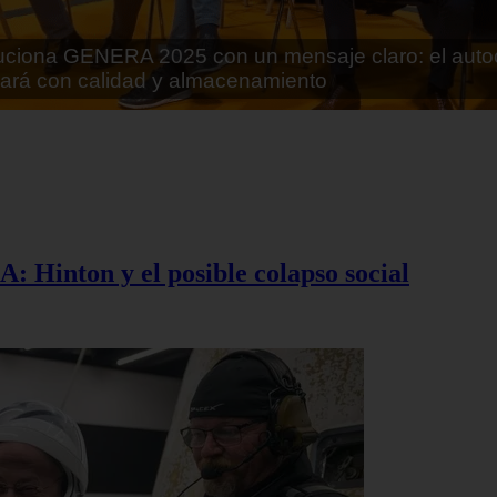
rán lo que parecía imposible: Utilizarán moléculas 
 alimentos
A: Hinton y el posible colapso social