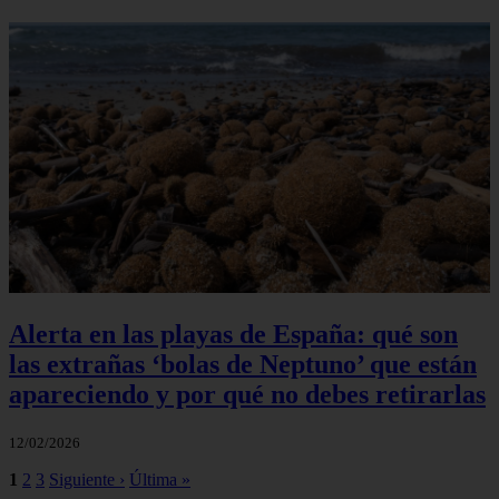
Alerta en las playas de España: qué son
las extrañas ‘bolas de Neptuno’ que están
apareciendo y por qué no debes retirarlas
12/02/2026
1
2
3
Siguiente ›
Última »