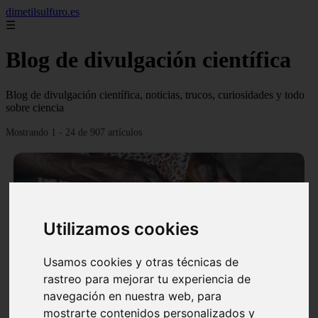
dimetilsulfuro.es
☰
Blog de divulgación científica
Blog de divulgación científica, noticias, trucos, curiosidades y todo
sobre ciencia
Mostrando 1 - 24 de 907 artículos
Utilizamos cookies
❮
❯
Usamos cookies y otras técnicas de
rastreo para mejorar tu experiencia de
navegación en nuestra web, para
En África harán lo que parecía imposible: Utilizarán
mostrarte contenidos personalizados y
moléculas de agua para cocinar sus alimentos