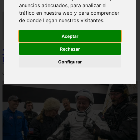
anuncios adecuados, para analizar el
tráfico en nuestra web y para comprender
de donde llegan nuestros visitantes.
Aceptar
Rechazar
Video Advertencias desde la cúspide de la
IA: Hinton y el posible colapso social
Configurar
06/03/2026