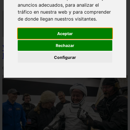
anuncios adecuados, para analizar el
tráfico en nuestra web y para comprender
de donde llegan nuestros visitantes.
Aceptar
Rechazar
Video Advertencias desde la cúspide de la
IA: Hinton y el posible colapso social
Configurar
06/03/2026