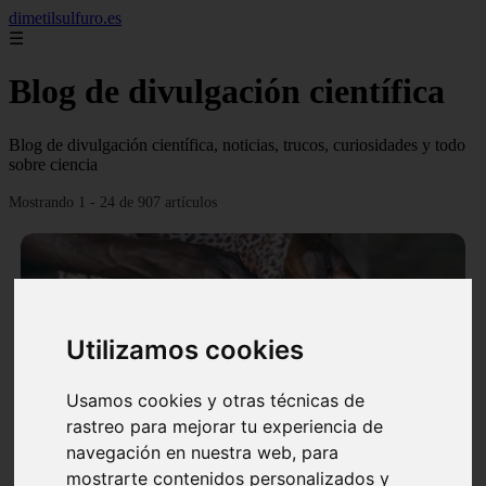
dimetilsulfuro.es
☰
Blog de divulgación científica
Blog de divulgación científica, noticias, trucos, curiosidades y todo
sobre ciencia
Mostrando 1 - 24 de 907 artículos
Utilizamos cookies
❮
❯
Usamos cookies y otras técnicas de
rastreo para mejorar tu experiencia de
navegación en nuestra web, para
En África harán lo que parecía imposible: Utilizarán
mostrarte contenidos personalizados y
moléculas de agua para cocinar sus alimentos