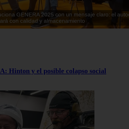
rán lo que parecía imposible: Utilizarán moléculas 
 alimentos
A: Hinton y el posible colapso social