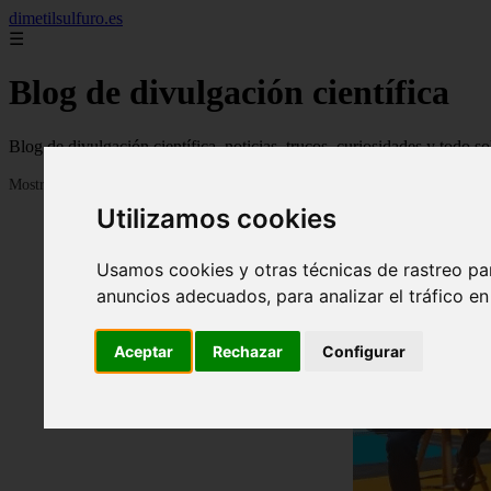
dimetilsulfuro.es
☰
Blog de divulgación científica
Blog de divulgación científica, noticias, trucos, curiosidades y todo so
Mostrando 1 - 24 de 907 artículos
Utilizamos cookies
Usamos cookies y otras técnicas de rastreo pa
anuncios adecuados, para analizar el tráfico e
Aceptar
Rechazar
Configurar
❮