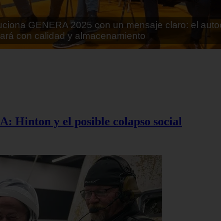
rán lo que parecía imposible: Utilizarán moléculas 
 alimentos
A: Hinton y el posible colapso social