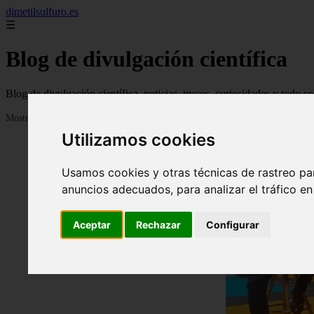
dimetilsulfuro.es
☰
Blog de divulgación científica
Blog de divulgación científica, noticias, trucos, curiosidades y todo so
Mostrando 1 - 24 de 907 artículos
Utilizamos cookies
Usamos cookies y otras técnicas de rastreo pa
anuncios adecuados, para analizar el tráfico e
Aceptar
Rechazar
Configurar
❮