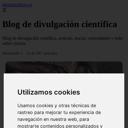
dimetilsulfuro.es
☰
Blog de divulgación científica
Blog de divulgación científica, noticias, trucos, curiosidades y todo
sobre ciencia
Mostrando 1 - 24 de 907 artículos
Utilizamos cookies
❮
❯
Usamos cookies y otras técnicas de
rastreo para mejorar tu experiencia de
navegación en nuestra web, para
En África harán lo que parecía imposible: Utilizarán
mostrarte contenidos personalizados y
moléculas de agua para cocinar sus alimentos