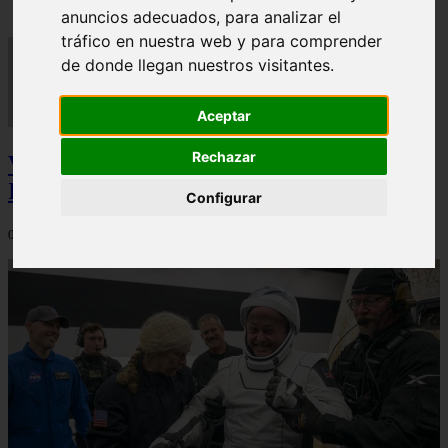
anuncios adecuados, para analizar el
tráfico en nuestra web y para comprender
de donde llegan nuestros visitantes.
Aceptar
Rechazar
Video Advertencias desde la cúspide de la
IA: Hinton y el posible colapso social
Configurar
06/03/2026