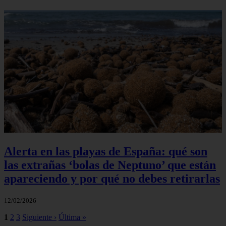
Alerta en las playas de España: qué son
las extrañas ‘bolas de Neptuno’ que están
apareciendo y por qué no debes retirarlas
12/02/2026
1
2
3
Siguiente ›
Última »