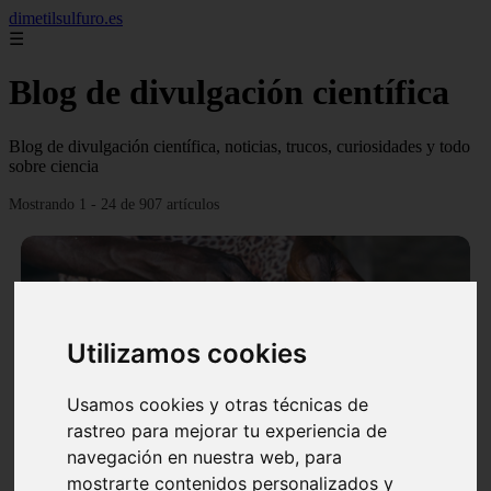
dimetilsulfuro.es
☰
Blog de divulgación científica
Blog de divulgación científica, noticias, trucos, curiosidades y todo
sobre ciencia
Mostrando 1 - 24 de 907 artículos
Utilizamos cookies
❮
❯
Usamos cookies y otras técnicas de
rastreo para mejorar tu experiencia de
navegación en nuestra web, para
En África harán lo que parecía imposible: Utilizarán
mostrarte contenidos personalizados y
moléculas de agua para cocinar sus alimentos