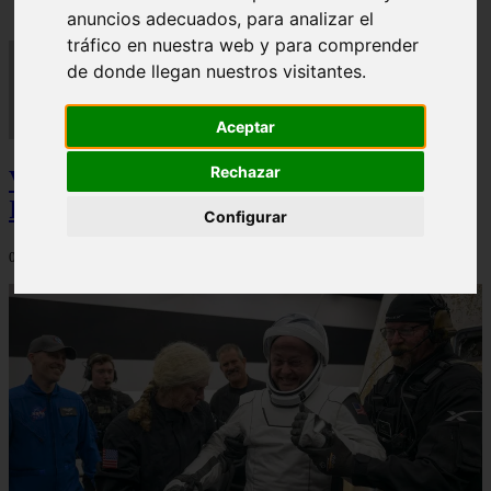
anuncios adecuados, para analizar el
tráfico en nuestra web y para comprender
de donde llegan nuestros visitantes.
Aceptar
Rechazar
Video Advertencias desde la cúspide de la
IA: Hinton y el posible colapso social
Configurar
06/03/2026