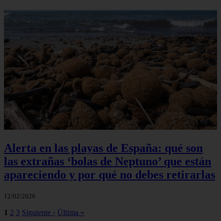
Alerta en las playas de España: qué son
las extrañas ‘bolas de Neptuno’ que están
apareciendo y por qué no debes retirarlas
12/02/2026
1
2
3
Siguiente ›
Última »