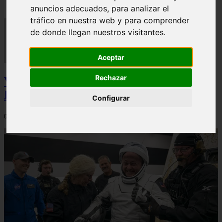
anuncios adecuados, para analizar el
tráfico en nuestra web y para comprender
de donde llegan nuestros visitantes.
Aceptar
Rechazar
Video Advertencias desde la cúspide de la
IA: Hinton y el posible colapso social
Configurar
06/03/2026