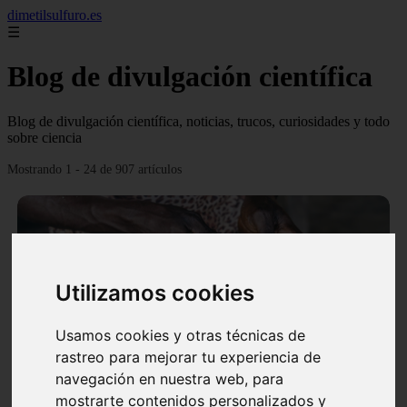
dimetilsulfuro.es
☰
Blog de divulgación científica
Blog de divulgación científica, noticias, trucos, curiosidades y todo
sobre ciencia
Mostrando 1 - 24 de 907 artículos
Utilizamos cookies
❮
❯
Usamos cookies y otras técnicas de
rastreo para mejorar tu experiencia de
navegación en nuestra web, para
En África harán lo que parecía imposible: Utilizarán
mostrarte contenidos personalizados y
moléculas de agua para cocinar sus alimentos