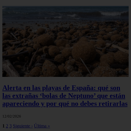
Alerta en las playas de España: qué son
las extrañas ‘bolas de Neptuno’ que están
apareciendo y por qué no debes retirarlas
12/02/2026
1
2
3
Siguiente ›
Última »