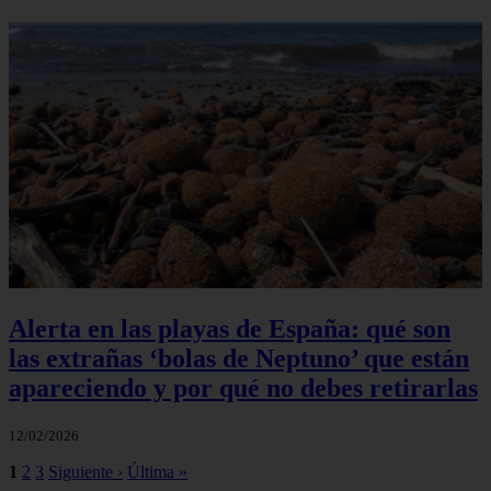
Alerta en las playas de España: qué son
las extrañas ‘bolas de Neptuno’ que están
apareciendo y por qué no debes retirarlas
12/02/2026
1
2
3
Siguiente ›
Última »