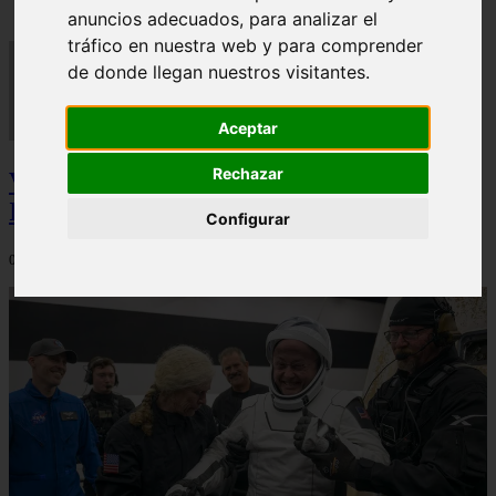
anuncios adecuados, para analizar el
tráfico en nuestra web y para comprender
de donde llegan nuestros visitantes.
Aceptar
Rechazar
Video Advertencias desde la cúspide de la
IA: Hinton y el posible colapso social
Configurar
06/03/2026