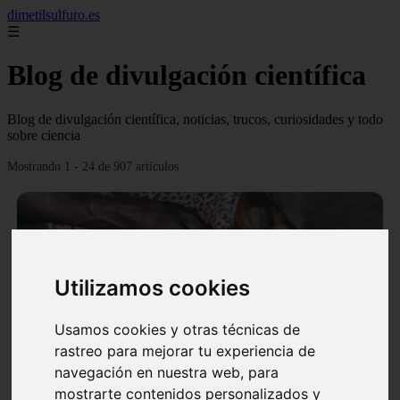
dimetilsulfuro.es
☰
Blog de divulgación científica
Blog de divulgación científica, noticias, trucos, curiosidades y todo
sobre ciencia
Mostrando 1 - 24 de 907 artículos
Utilizamos cookies
❮
❯
Usamos cookies y otras técnicas de
rastreo para mejorar tu experiencia de
navegación en nuestra web, para
En África harán lo que parecía imposible: Utilizarán
mostrarte contenidos personalizados y
moléculas de agua para cocinar sus alimentos