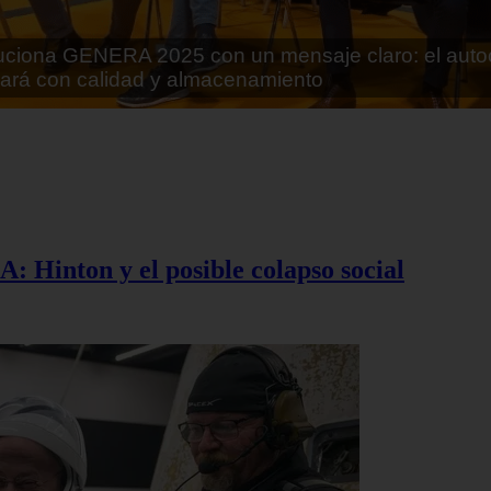
rán lo que parecía imposible: Utilizarán moléculas 
 alimentos
A: Hinton y el posible colapso social