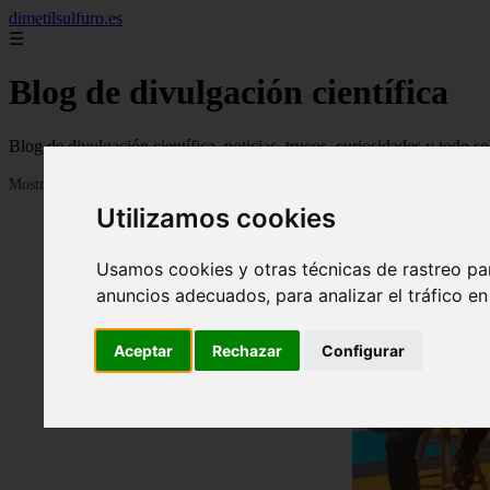
dimetilsulfuro.es
☰
Blog de divulgación científica
Blog de divulgación científica, noticias, trucos, curiosidades y todo so
Mostrando 1 - 24 de 907 artículos
Utilizamos cookies
Usamos cookies y otras técnicas de rastreo pa
anuncios adecuados, para analizar el tráfico e
Aceptar
Rechazar
Configurar
❮