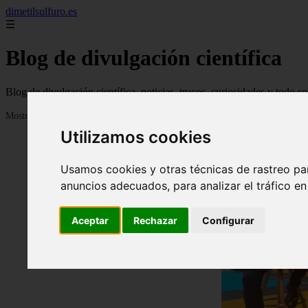
dimetilsulfuro.es
☰
Blog de divulgación científica
Blog de divulgación científica, noticias, trucos, curiosidades y todo so
Mostrando 1 - 24 de 907 artículos
Utilizamos cookies
Usamos cookies y otras técnicas de rastreo pa
anuncios adecuados, para analizar el tráfico e
Aceptar
Rechazar
Configurar
❮