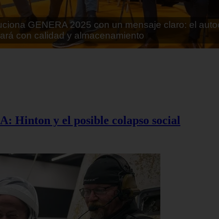
rán lo que parecía imposible: Utilizarán moléculas 
 alimentos
A: Hinton y el posible colapso social