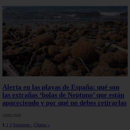
Alerta en las playas de España: qué son
las extrañas ‘bolas de Neptuno’ que están
apareciendo y por qué no debes retirarlas
12/02/2026
1
2
3
Siguiente ›
Última »