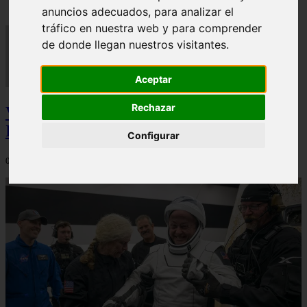
anuncios adecuados, para analizar el
tráfico en nuestra web y para comprender
de donde llegan nuestros visitantes.
Aceptar
Rechazar
Video Advertencias desde la cúspide de la
IA: Hinton y el posible colapso social
Configurar
06/03/2026