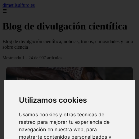
dimetilsulfuro.es
☰
Blog de divulgación científica
Blog de divulgación científica, noticias, trucos, curiosidades y todo
sobre ciencia
Mostrando 1 - 24 de 907 artículos
Utilizamos cookies
❮
❯
Usamos cookies y otras técnicas de
rastreo para mejorar tu experiencia de
navegación en nuestra web, para
En África harán lo que parecía imposible: Utilizarán
mostrarte contenidos personalizados y
moléculas de agua para cocinar sus alimentos