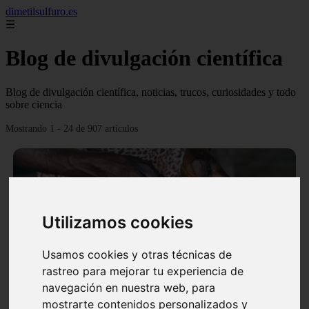
dimetilsulfuro.es
☰
Blog de divulgación científica
Blog de divulgación científica, noticias, trucos, curiosidades y todo
sobre ciencia
Mostrando 1 - 24 de 907 artículos
Utilizamos cookies
❮
❯
Usamos cookies y otras técnicas de
rastreo para mejorar tu experiencia de
navegación en nuestra web, para
En África harán lo que parecía imposible: Utilizarán
mostrarte contenidos personalizados y
moléculas de agua para cocinar sus alimentos