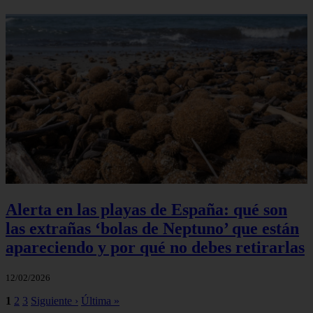
Alerta en las playas de España: qué son
las extrañas ‘bolas de Neptuno’ que están
apareciendo y por qué no debes retirarlas
12/02/2026
1
2
3
Siguiente ›
Última »