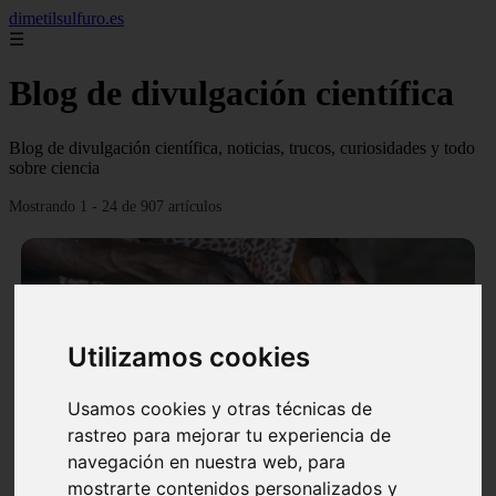
dimetilsulfuro.es
☰
Blog de divulgación científica
Blog de divulgación científica, noticias, trucos, curiosidades y todo
sobre ciencia
Mostrando 1 - 24 de 907 artículos
Utilizamos cookies
❮
❯
Usamos cookies y otras técnicas de
rastreo para mejorar tu experiencia de
navegación en nuestra web, para
En África harán lo que parecía imposible: Utilizarán
mostrarte contenidos personalizados y
moléculas de agua para cocinar sus alimentos