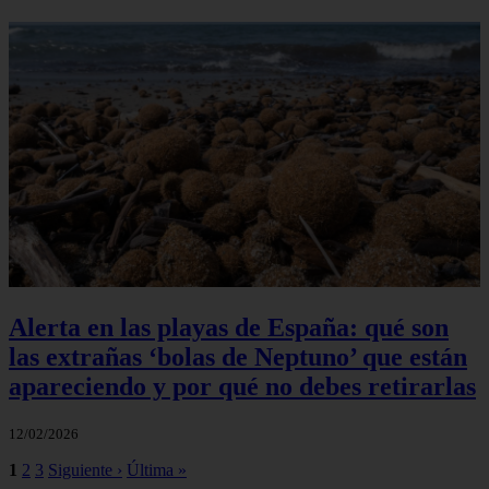
Alerta en las playas de España: qué son
las extrañas ‘bolas de Neptuno’ que están
apareciendo y por qué no debes retirarlas
12/02/2026
1
2
3
Siguiente ›
Última »