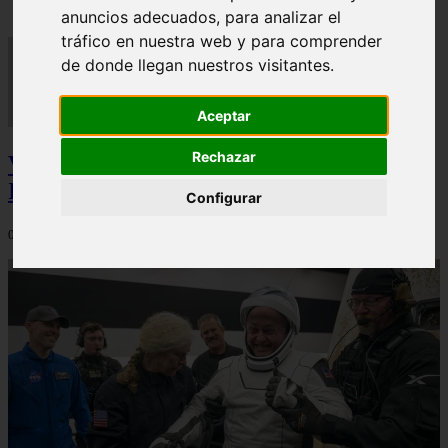
anuncios adecuados, para analizar el
tráfico en nuestra web y para comprender
de donde llegan nuestros visitantes.
Aceptar
Rechazar
Video Advertencias desde la cúspide de la
IA: Hinton y el posible colapso social
Configurar
06/03/2026