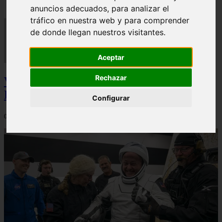
anuncios adecuados, para analizar el
tráfico en nuestra web y para comprender
de donde llegan nuestros visitantes.
Aceptar
Rechazar
Video Advertencias desde la cúspide de la
IA: Hinton y el posible colapso social
Configurar
06/03/2026