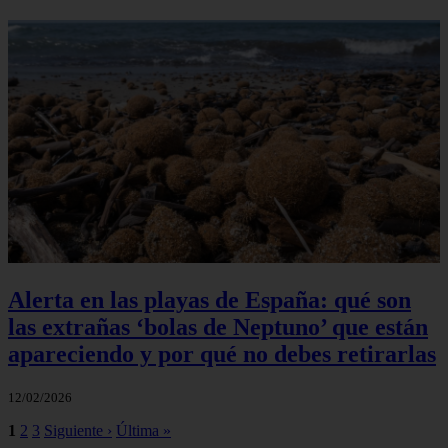
Alerta en las playas de España: qué son
las extrañas ‘bolas de Neptuno’ que están
apareciendo y por qué no debes retirarlas
12/02/2026
1
2
3
Siguiente ›
Última »