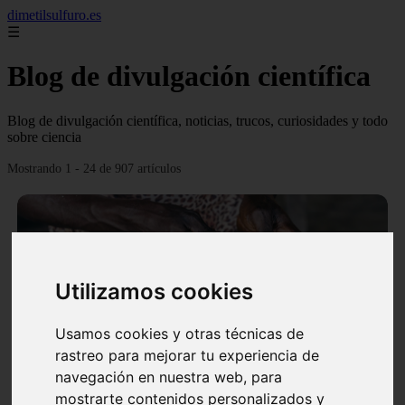
dimetilsulfuro.es
☰
Blog de divulgación científica
Blog de divulgación científica, noticias, trucos, curiosidades y todo
sobre ciencia
Mostrando 1 - 24 de 907 artículos
Utilizamos cookies
❮
❯
Usamos cookies y otras técnicas de
rastreo para mejorar tu experiencia de
navegación en nuestra web, para
En África harán lo que parecía imposible: Utilizarán
mostrarte contenidos personalizados y
moléculas de agua para cocinar sus alimentos