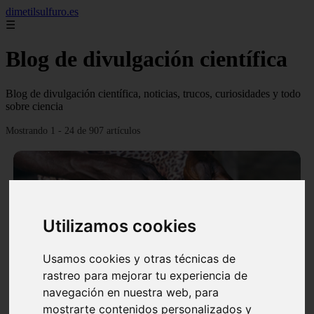
dimetilsulfuro.es
☰
Blog de divulgación científica
Blog de divulgación científica, noticias, trucos, curiosidades y todo
sobre ciencia
Mostrando 1 - 24 de 907 artículos
Utilizamos cookies
❮
❯
Usamos cookies y otras técnicas de
rastreo para mejorar tu experiencia de
navegación en nuestra web, para
En África harán lo que parecía imposible: Utilizarán
mostrarte contenidos personalizados y
moléculas de agua para cocinar sus alimentos