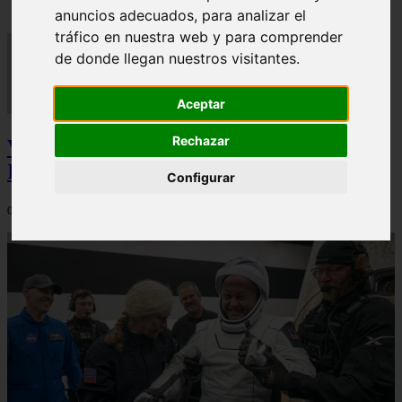
anuncios adecuados, para analizar el
tráfico en nuestra web y para comprender
de donde llegan nuestros visitantes.
Aceptar
Rechazar
Video Advertencias desde la cúspide de la
IA: Hinton y el posible colapso social
Configurar
06/03/2026