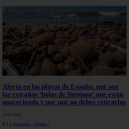
Alerta en las playas de España: qué son
las extrañas ‘bolas de Neptuno’ que están
apareciendo y por qué no debes retirarlas
12/02/2026
1
2
3
Siguiente ›
Última »